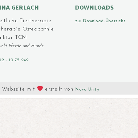
INA GERLACH
DOWNLOADS
tliche Tier­­thera­pie
zur Download-Übersicht
therapie Osteo­pathie
nktur TCM
unkt Pferde und Hunde
62 ‑ 10 75 949
Webseite mit
erstellt von
Nova Unity