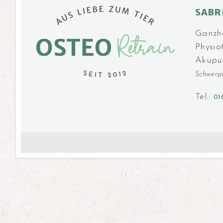
SABR
Ganzhei
Physio
Akupu
Schwerp
Tel.:
01