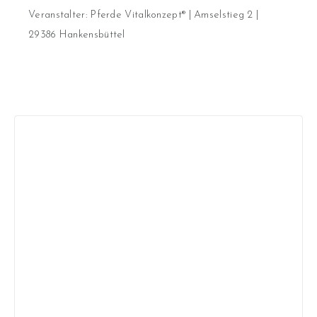
Veranstalter: Pferde Vitalkonzept® | Amselstieg 2 |
29386 Hankensbüttel
DIE DETAILS
Wann?
20. Juni 2026, 9-16 Uhr
Wo?
Weg zur Badeanstalt 10, 25767
Albersdorf
Kosten pro Teilnehmer
€ 150,- inkl.
Material & Verpflegung