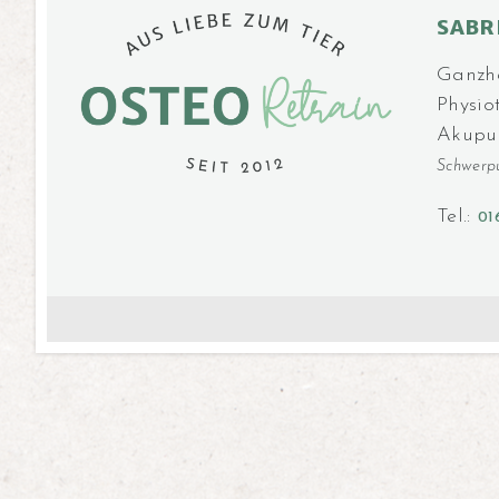
SABR
Ganzhei
Physio
Akupu
Schwerp
Tel.:
01