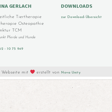
INA GERLACH
DOWNLOADS
tliche Tier­­thera­pie
zur Download-Übersicht
therapie Osteo­pathie
nktur TCM
unkt Pferde und Hunde
62 ‑ 10 75 949
Webseite mit
erstellt von
Nova Unity